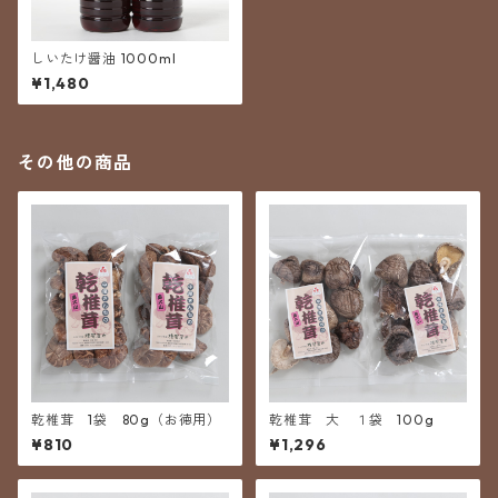
しいたけ醤油 1000ml
¥1,480
その他の商品
乾椎茸 1袋 80g（お徳用）
乾椎茸 大 １袋 100g
¥810
¥1,296