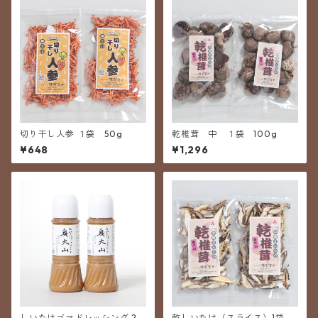
切り干し人参 １袋 50g
乾椎茸 中 １袋 100g
¥648
¥1,296
しいたけゴマドレッシング 28
乾しいたけ（スライス）1袋 5